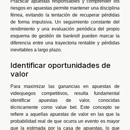
Practicar apuestas responsables y comprender los
riesgos en apuestas permite mantener una disciplina
férrea, evitando la tentación de recuperar pérdidas
de forma impulsiva. Un seguimiento constante del
rendimiento y una evaluación periódica del propio
esquema de gestión de bankroll pueden marcar la
diferencia entre una trayectoria rentable y pérdidas
inevitables a largo plazo.
Identificar oportunidades de
valor
Para maximizar las ganancias en apuestas de
videojuegos competitivos, resulta fundamental
identificar apuestas de valor, conocidas
técnicamente como value bet. Este concepto se
refiere a aquellas apuestas de valor en las que la
probabilidad real de que ocurra un evento es mayor
que la estimada por la casa de apuestas, lo que