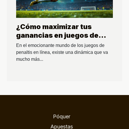
¿Cómo maximizar tus
ganancias en juegos de
penaltis en línea?
En el emocionante mundo de los juegos de
penaltis en línea, existe una dinámica que va
mucho más...
Póquer
Apuestas