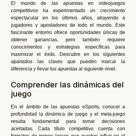
El mundo de las apuestas en videojuegos
competitivos ha experimentado un crecimiento
espectacular en los últimos años, atrayendo a
jugadores y apostadores de todo el mundo. Este
fascinante entorno ofrece oportunidades únicas de
obtener ganancias, pero también requiere
conocimientos y estrategias específicas para
maximizar el éxito. Descubre en los siguientes
apartados las claves que pueden marcar la
diferencia y llevar tus apuestas al siguiente nivel.
Comprender las dinámicas del
juego
En el ámbito de las apuestas eSports, conocer a
profundidad la dinámica de juego y el meta-juego
resulta fundamental para tomar decisiones
acertadas. Cada título competitivo cuenta con
formatos de torneo únicos que pueden influir en el