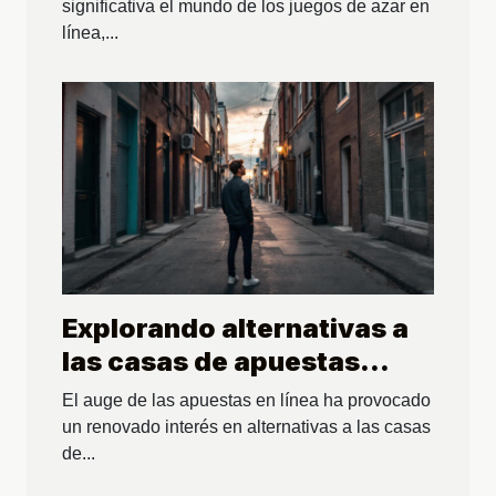
significativa el mundo de los juegos de azar en
línea,...
Explorando alternativas a
las casas de apuestas
reguladas: ¿vale la pena?
El auge de las apuestas en línea ha provocado
un renovado interés en alternativas a las casas
de...