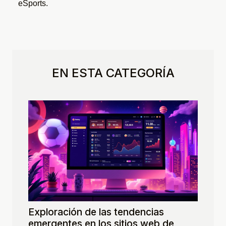
eSports.
EN ESTA CATEGORÍA
Exploración de las tendencias
emergentes en los sitios web de