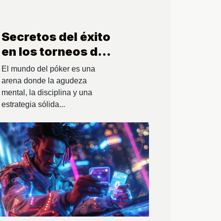
Secretos del éxito
en los torneos de
póker
El mundo del póker es una
arena donde la agudeza
mental, la disciplina y una
estrategia sólida...