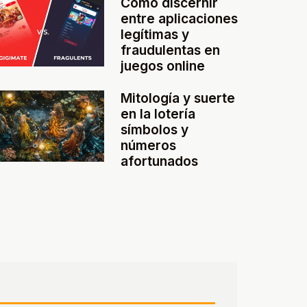
Cómo discernir
entre aplicaciones
legítimas y
fraudulentas en
juegos online
Mitología y suerte
en la lotería
símbolos y
números
afortunados