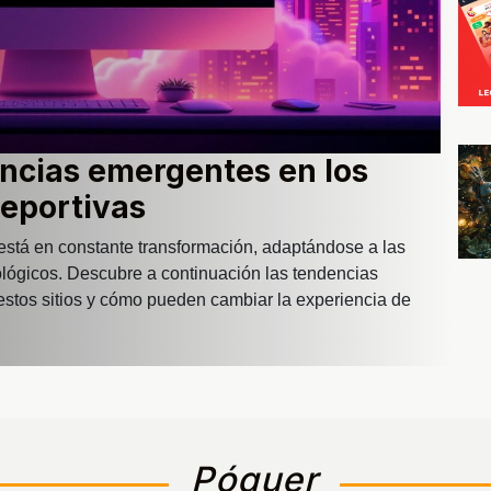
encias emergentes en los
deportivas
 está en constante transformación, adaptándose a las
lógicos. Descubre a continuación las tendencias
estos sitios y cómo pueden cambiar la experiencia de
Póquer