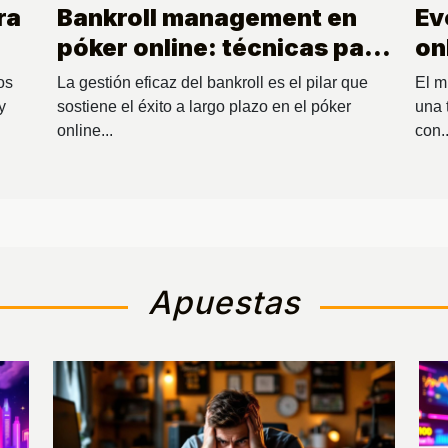
ra
Bankroll management en
Ev
póker online: técnicas para
on
maximizar ganancias y
có
os
La gestión eficaz del bankroll es el pilar que
El m
reducir riesgos
se
y
sostiene el éxito a largo plazo en el póker
una 
online...
con..
Apuestas