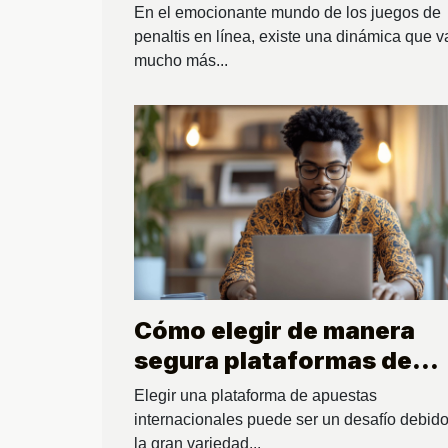
penaltis en línea?
En el emocionante mundo de los juegos de
penaltis en línea, existe una dinámica que v
mucho más...
Cómo elegir de manera
segura plataformas de
apuestas internacionales
Elegir una plataforma de apuestas
internacionales puede ser un desafío debido
la gran variedad...