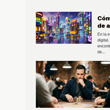
Cóm
de a
en 
En la e
digi
digital
encont
de...