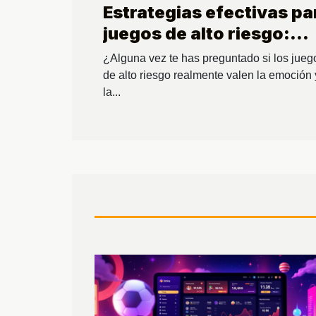
Estrategias efectivas pa
juegos de alto riesgo:
¿vale la pena?
¿Alguna vez te has preguntado si los jueg
de alto riesgo realmente valen la emoción 
la...