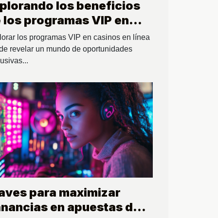
plorando los beneficios
 los programas VIP en
sinos en línea
lorar los programas VIP en casinos en línea
de revelar un mundo de oportunidades
usivas...
aves para maximizar
nancias en apuestas de