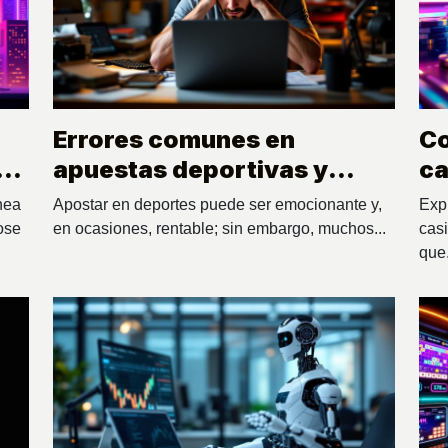
Errores comunes en
Co
n
apuestas deportivas y
ca
s
cómo evitarlos
di
nea
Apostar en deportes puede ser emocionante y,
Exp
ose
en ocasiones, rentable; sin embargo, muchos...
casi
que.