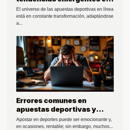
los sitios web de apuestas
El universo de las apuestas deportivas en línea
deportivas
está en constante transformación, adaptándose
a...
Errores comunes en
apuestas deportivas y
cómo evitarlos
Apostar en deportes puede ser emocionante y,
en ocasiones, rentable; sin embargo, muchos...