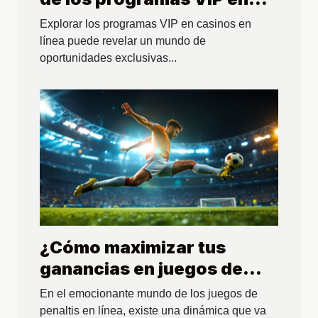
casinos en línea
Explorar los programas VIP en casinos en
línea puede revelar un mundo de
oportunidades exclusivas...
¿Cómo maximizar tus
ganancias en juegos de
penaltis en línea?
En el emocionante mundo de los juegos de
penaltis en línea, existe una dinámica que va