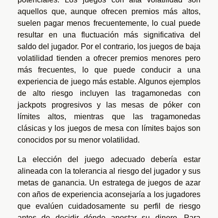
aquellos que, aunque ofrecen premios más altos,
suelen pagar menos frecuentemente, lo cual puede
resultar en una fluctuación más significativa del
saldo del jugador. Por el contrario, los juegos de baja
volatilidad tienden a ofrecer premios menores pero
más frecuentes, lo que puede conducir a una
experiencia de juego más estable. Algunos ejemplos
de alto riesgo incluyen las tragamonedas con
jackpots progresivos y las mesas de póker con
límites altos, mientras que las tragamonedas
clásicas y los juegos de mesa con límites bajos son
conocidos por su menor volatilidad.
La elección del juego adecuado debería estar
alineada con la tolerancia al riesgo del jugador y sus
metas de ganancia. Un estratega de juegos de azar
con años de experiencia aconsejaría a los jugadores
que evalúen cuidadosamente su perfil de riesgo
antes de decidir dónde apostar su dinero. Para