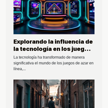
Explorando la influencia de
la tecnología en los juegos
de azar en línea
La tecnología ha transformado de manera
significativa el mundo de los juegos de azar en
línea,...