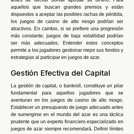
aquellos que buscan grandes premios y están
dispuestos a aceptar las posibles rachas de pérdida,
los juegos de casino de alto riesgo podrían ser
atractivos. En cambio, si se prefiere una progresión
más constante, juegos de baja volatilidad podrían
ser más adecuados. Entender estos conceptos
permite a los jugadores gestionar mejor sus fondos y
estrategias al participar en juegos de azar.
Gestión Efectiva del Capital
La gestión de capital, o bankroll, constituye un pilar
fundamental para aquellos jugadores que se
aventuran en los juegos de casino de alto riesgo.
Establecer un presupuesto de juego adecuado antes
de sumergirse en el mundo del azar es una táctica
prudente que un experto financiero especializado en
juegos de azar siempre recomendará. Definir límites