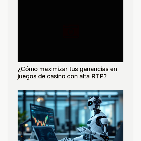
¿Cómo maximizar tus ganancias en
juegos de casino con alta RTP?