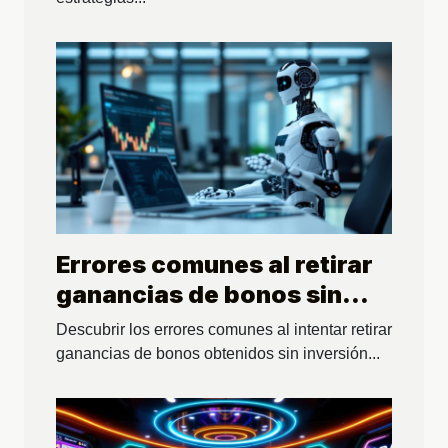
Errores comunes al retirar
ganancias de bonos sin
inversión inicial
Descubrir los errores comunes al intentar retirar
ganancias de bonos obtenidos sin inversión...