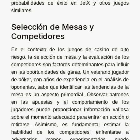
probabilidades de éxito en JetX y otros juegos
similares.
Selección de Mesas y
Competidores
En el contexto de los juegos de casino de alto
riesgo, la selección de mesa y la evaluación de los
competidores son factores determinantes para influir
en las oportunidades de ganar. Un veterano jugador
de póker, con años de experiencia en el análisis de
oponentes, sabe que identificar las tendencias de la
mesa es un aspecto primordial. Observar patrones
en las apuestas y el comportamiento de los
jugadores puede proporcionar información valiosa
sobre el momento adecuado para entrar en acción o
retirarse. Asimismo, es fundamental estimar la
habilidad de los competidores; enfrentarse a
adversarios menos experimentados puede