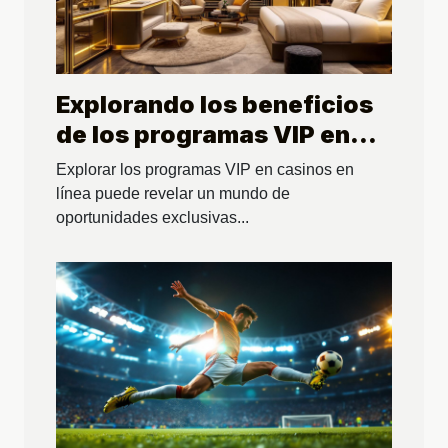
Explorando los beneficios
de los programas VIP en
casinos en línea
Explorar los programas VIP en casinos en
línea puede revelar un mundo de
oportunidades exclusivas...