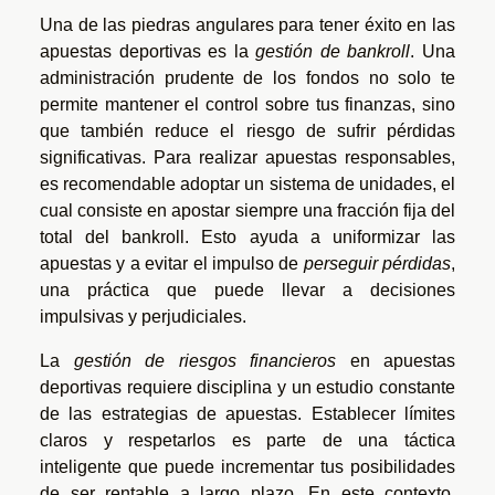
Una de las piedras angulares para tener éxito en las
apuestas deportivas es la
gestión de bankroll
. Una
administración prudente de los fondos no solo te
permite mantener el control sobre tus finanzas, sino
que también reduce el riesgo de sufrir pérdidas
significativas. Para realizar apuestas responsables,
es recomendable adoptar un sistema de unidades, el
cual consiste en apostar siempre una fracción fija del
total del bankroll. Esto ayuda a uniformizar las
apuestas y a evitar el impulso de
perseguir pérdidas
,
una práctica que puede llevar a decisiones
impulsivas y perjudiciales.
La
gestión de riesgos financieros
en apuestas
deportivas requiere disciplina y un estudio constante
de las estrategias de apuestas. Establecer límites
claros y respetarlos es parte de una táctica
inteligente que puede incrementar tus posibilidades
de ser rentable a largo plazo. En este contexto,