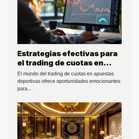
Estrategias efectivas para
el trading de cuotas en
apuestas deportivas
El mundo del trading de cuotas en apuestas
deportivas ofrece oportunidades emocionantes
para...