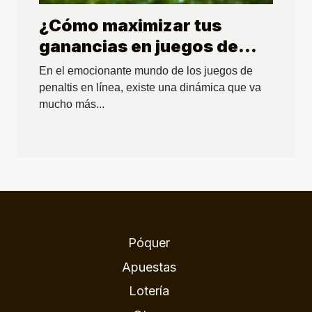
¿Cómo maximizar tus
ganancias en juegos de
penaltis en línea?
En el emocionante mundo de los juegos de
penaltis en línea, existe una dinámica que va
mucho más...
Póquer
Apuestas
Lotería