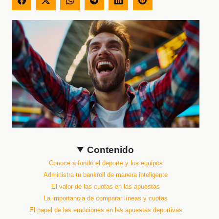
Contenido
Conoce a fondo el deporte y los equipos
Administra tu bankroll de manera inteligente
El valor de las cuotas en las apuestas
La importancia de comparar líneas y cuotas
El papel de las emociones en las apuestas deportivas