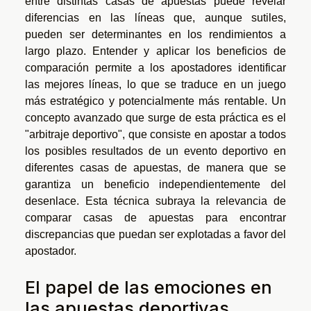
entre distintas casas de apuestas puede revelar
diferencias en las líneas que, aunque sutiles,
pueden ser determinantes en los rendimientos a
largo plazo. Entender y aplicar los beneficios de
comparación permite a los apostadores identificar
las mejores líneas, lo que se traduce en un juego
más estratégico y potencialmente más rentable. Un
concepto avanzado que surge de esta práctica es el
"arbitraje deportivo", que consiste en apostar a todos
los posibles resultados de un evento deportivo en
diferentes casas de apuestas, de manera que se
garantiza un beneficio independientemente del
desenlace. Esta técnica subraya la relevancia de
comparar casas de apuestas para encontrar
discrepancias que puedan ser explotadas a favor del
apostador.
El papel de las emociones en
las apuestas deportivas