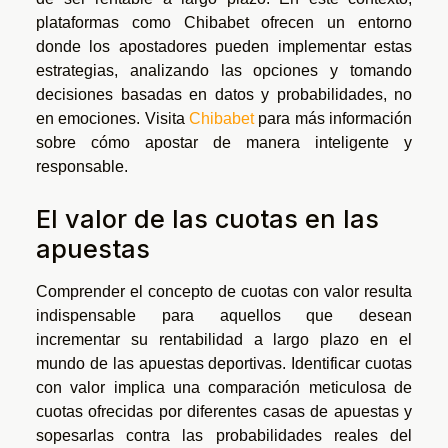
plataformas como Chibabet ofrecen un entorno
donde los apostadores pueden implementar estas
estrategias, analizando las opciones y tomando
decisiones basadas en datos y probabilidades, no
en emociones. Visita
Chibabet
para más información
sobre cómo apostar de manera inteligente y
responsable.
El valor de las cuotas en las
apuestas
Comprender el concepto de cuotas con valor resulta
indispensable para aquellos que desean
incrementar su rentabilidad a largo plazo en el
mundo de las apuestas deportivas. Identificar cuotas
con valor implica una comparación meticulosa de
cuotas ofrecidas por diferentes casas de apuestas y
sopesarlas contra las probabilidades reales del