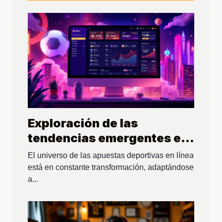
Exploración de las
tendencias emergentes en
los sitios web de apuestas
El universo de las apuestas deportivas en línea
deportivas
está en constante transformación, adaptándose
a...