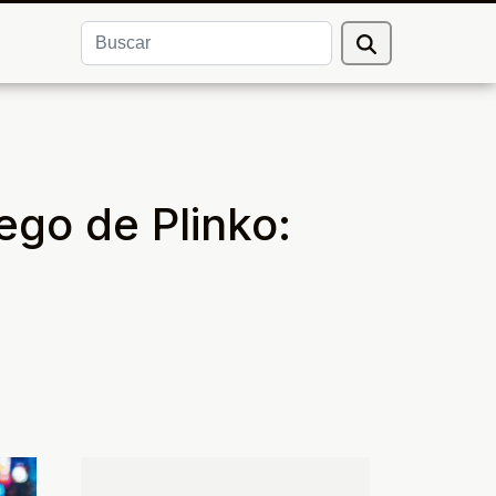
uego de Plinko: