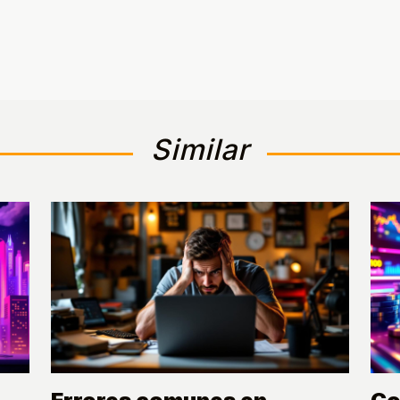
Similar