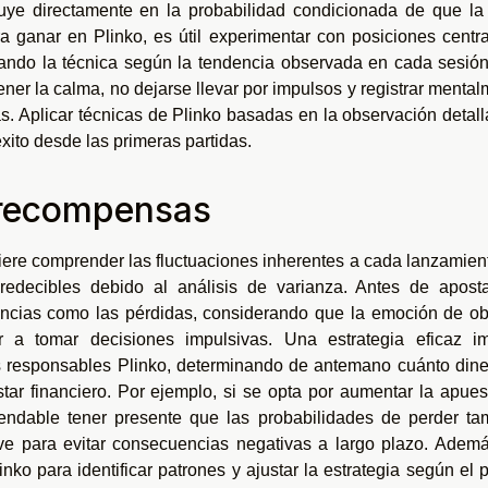
luye directamente en la probabilidad condicionada de que la 
 ganar en Plinko, es útil experimentar con posiciones centra
tando la técnica según la tendencia observada en cada sesión
ner la calma, no dejarse llevar por impulsos y registrar menta
as. Aplicar técnicas de Plinko basadas en la observación detal
xito desde las primeras partidas.
 recompensas
iere comprender las fluctuaciones inherentes a cada lanzamien
edecibles debido al análisis de varianza. Antes de aposta
ancias como las pérdidas, considerando que la emoción de ob
 a tomar decisiones impulsivas. Una estrategia eficaz im
tas responsables Plinko, determinando de antemano cuánto dine
star financiero. Por ejemplo, si se opta por aumentar la apue
dable tener presente que las probabilidades de perder ta
ve para evitar consecuencias negativas a largo plazo. Ademá
inko para identificar patrones y ajustar la estrategia según el 