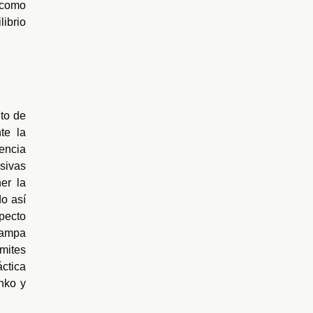
 como
librio
nto de
te la
uencia
lsivas
er la
o así
pecto
trampa
mites
ctica
inko y