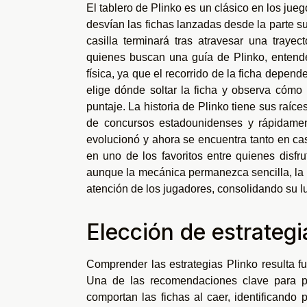
El tablero de Plinko es un clásico en los jueg
desvían las fichas lanzadas desde la parte sup
casilla terminará tras atravesar una trayec
quienes buscan una guía de Plinko, entende
física, ya que el recorrido de la ficha depend
elige dónde soltar la ficha y observa cómo 
puntaje. La historia de Plinko tiene sus raí
de concursos estadounidenses y rápidamen
evolucionó y ahora se encuentra tanto en cas
en uno de los favoritos entre quienes disfr
aunque la mecánica permanezca sencilla, la em
atención de los jugadores, consolidando su lu
Elección de estrategia
Comprender las estrategias Plinko resulta 
Una de las recomendaciones clave para pr
comportan las fichas al caer, identificando 