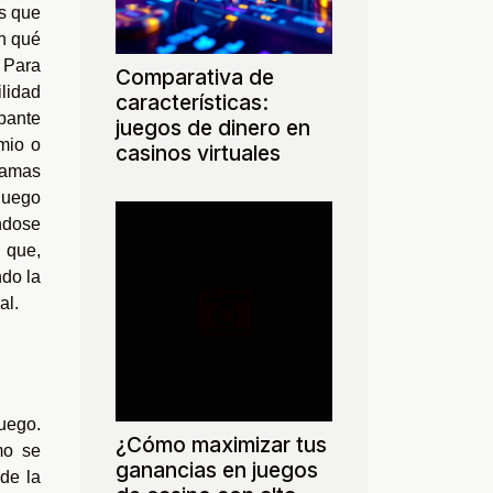
as que
en qué
 Para
Comparativa de
lidad
características:
ipante
juegos de dinero en
mio o
casinos virtuales
gramas
juego
éndose
a que,
ndo la
al.
uego.
¿Cómo maximizar tus
mo se
ganancias en juegos
 de la