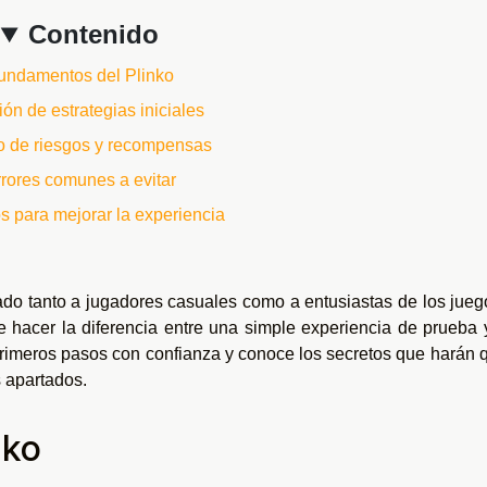
Contenido
undamentos del Plinko
ión de estrategias iniciales
 de riesgos y recompensas
rores comunes a evitar
 para mejorar la experiencia
do tanto a jugadores casuales como a entusiastas de los jueg
e hacer la diferencia entre una simple experiencia de prueba 
rimeros pasos con confianza y conoce los secretos que harán q
s apartados.
nko