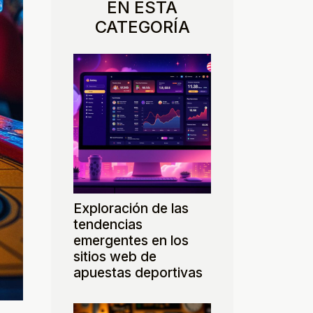
EN ESTA
CATEGORÍA
Exploración de las
tendencias
emergentes en los
sitios web de
apuestas deportivas